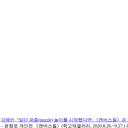
강예빈, “일단 퍼즐(puzzle) 놀이를 시작했다면: 《캔버스들》과
– 윤향로 개인전 《캔버스들》(학고재갤러리, 2020.8.26.~9.27.)