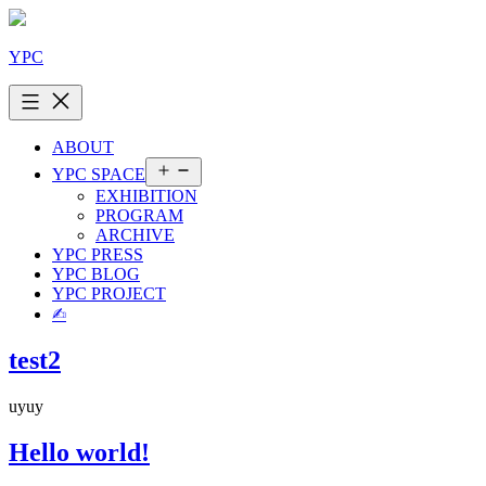
콘
텐
YPC
츠
로
바
로
ABOUT
가
메
YPC SPACE
기
뉴
EXHIBITION
열
PROGRAM
기
ARCHIVE
YPC PRESS
YPC BLOG
YPC PROJECT
✍︎
test2
uyuy
Hello world!