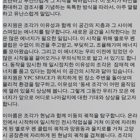
요란하고 부산스럽게 그 시작을 축하합니다. 이 도시가 타인을
환대하고 경조사를 기념하는 독특한 방식을 따라서, 아주 열렬
하고 유난스럽게 말입니다.
유지원은 조각가 이유성과 함께 이 공간의 지층과 그 사이에
스며있는 에너지를 탐구합니다. 새로운 공간을 시작한다는 것
은 많은 에너지가 필요한 일입니다. 이 시작을 위해 옐로우 펜
클럽은 수없이 의견을 주고받고, 부딪히고, 조율해가며 에너지
를 모아왔습니다. 그리고 이 에너지는 우리 이전에 있었던 수
많은 시작들을 끌어오거나 무의식적으로 밟고 서 있기도 합니
다. 동작을 암시한 채 일시정지한 이유성의 조각은 잠재적 에
너지를 품고 있다는 점에서 이 공간의 시작과 닮아 있습니다.
유지원은 YPC SPACE가 위치하게 된 장소 주변을 돌아보며
물리적 환경을 탐구하고, 이유성의 ‘동세 조각’이 어떤 움직임
에 열려 있을지 상상해 봅니다. 그렇게 그동안 우리가 모은 에
너지가 앞으로 어디로 나아갈지에 대한 기대와 상상을 담고자
합니다.
이아름은 조각가 현남과 함께 이동의 궤적을 탐구합니다. 온라
인에서 시작하여 일시적인 전시/작업실을 거쳐 이곳에 자리하
게 된 옐로우 펜 클럽의 궤적과 망원동과 을지로를 거쳐 고양
시 공장촌에 자리하게 된 현남의 궤적을 겹쳐봅니다. 조각의