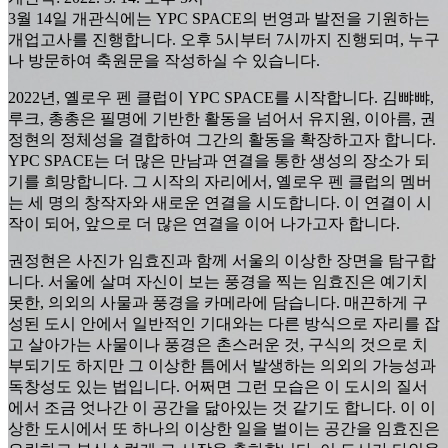
3월 14일 개관식에는 YPC SPACE의 번영과 발전을 기원하는
개업고사를 진행합니다. 오후 5시부터 7시까지 진행되며, 누구
나 방문하여 축원문을 작성하실 수 있습니다.
2022년, 옐로우 펜 클럽이 YPC SPACE를 시작합니다. 김뺘뺘,
루크, 총총은 필명에 기반한 활동을 넘어서 유지원, 이아름, 권
정현의 정체성을 결합하여 그간의 활동을 확장하고자 합니다.
YPC SPACE는 더 많은 만남과 연결을 통한 생성의 장소가 되
기를 희망합니다. 그 시작의 자리에서, 옐로우 펜 클럽의 멤버
는 세 명의 창작자와 새로운 연결을 시도합니다. 이 연결이 시
작이 되어, 앞으로 더 많은 연결을 이어 나가고자 합니다.
권정현은 사진가 임효진과 함께 서울의 이상한 장면을 탐구합
니다. 서울에 살며 자신이 보는 풍경을 찍는 임효진은 예기치
못한, 의외의 사물과 풍경을 카메라에 담습니다. 매끈하게 구
성된 도시 안에서 일반적인 기대와는 다른 방식으로 자리를 잡
고 살아가는 사물이나 풍경은 촌스러운 것, 구식의 것으로 치
부되기도 하지만 그 이상한 틈에서 발생하는 의외의 가능성과
독창성도 있는 법입니다. 어쩌면 그런 모습은 이 도시의 질서
에서 조금 엇나간 이 공간을 닮아있는 것 같기도 합니다. 이 이
상한 도시에서 또 하나의 이상한 일을 벌이는 공간을 임효진은