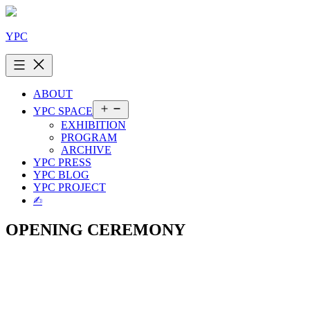
콘
텐
YPC
츠
로
바
로
ABOUT
가
메
YPC SPACE
기
뉴
EXHIBITION
열
PROGRAM
기
ARCHIVE
YPC PRESS
YPC BLOG
YPC PROJECT
✍︎
OPENING CEREMONY