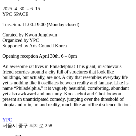
2025. 4. 30. – 6. 15.
YPC SPACE
Tue.-Sun. 11:00-19:00 (Monday closed)
Curated by Kwon Junghyun
Organized by YPC
Supported by Arts Council Korea
Opening reception April 30th, 6 – 8pm
An awesome rat lives in Philadelphia! This giant, mischievous
friend scurries around a city full of structures that look like
buildings, but actually, are not. A city that resembles everyday life
yet is nothing like it oscillates between reality and fantasy. Like its
name “Philadelphia,” it is vaguely beautiful, comforting, abundant
yet also awkward and uncanny. Koo Jaehoi and Choi Joowon
present an unanticipated comedy, jumping over the threshold of
utopia and ruin, art and reality, much like an offbeat science fiction.
YPC
서울시 중구 퇴계로 258