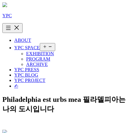
콘
텐
YPC
츠
로
바
로
ABOUT
가
메
YPC SPACE
기
뉴
EXHIBITION
열
PROGRAM
기
ARCHIVE
YPC PRESS
YPC BLOG
YPC PROJECT
✍︎
Philadelphia est urbs mea 필라델피아는
나의 도시입니다