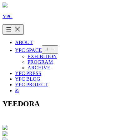
콘
텐
YPC
츠
로
바
로
ABOUT
가
메
YPC SPACE
기
뉴
EXHIBITION
열
PROGRAM
기
ARCHIVE
YPC PRESS
YPC BLOG
YPC PROJECT
✍︎
YEEDORA