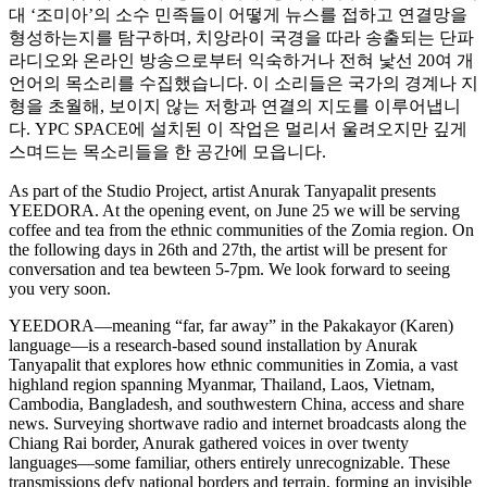
대 ‘조미아’의 소수 민족들이 어떻게 뉴스를 접하고 연결망을
형성하는지를 탐구하며, 치앙라이 국경을 따라 송출되는 단파
라디오와 온라인 방송으로부터 익숙하거나 전혀 낯선 20여 개
언어의 목소리를 수집했습니다. 이 소리들은 국가의 경계나 지
형을 초월해, 보이지 않는 저항과 연결의 지도를 이루어냅니
다. YPC SPACE에 설치된 이 작업은 멀리서 울려오지만 깊게
스며드는 목소리들을 한 공간에 모읍니다.
As part of the Studio Project, artist Anurak Tanyapalit presents
YEEDORA. At the opening event, on June 25 we will be serving
coffee and tea from the ethnic communities of the Zomia region. On
the following days in 26th and 27th, the artist will be present for
conversation and tea bewteen 5-7pm. We look forward to seeing
you very soon.
YEEDORA—meaning “far, far away” in the Pakakayor (Karen)
language—is a research-based sound installation by Anurak
Tanyapalit that explores how ethnic communities in Zomia, a vast
highland region spanning Myanmar, Thailand, Laos, Vietnam,
Cambodia, Bangladesh, and southwestern China, access and share
news. Surveying shortwave radio and internet broadcasts along the
Chiang Rai border, Anurak gathered voices in over twenty
languages—some familiar, others entirely unrecognizable. These
transmissions defy national borders and terrain, forming an invisible