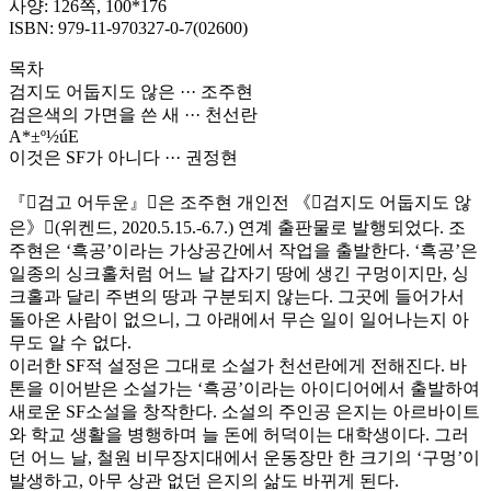
사양: 126쪽, 100*176
ISBN: 979-11-970327-0-7(02600)
목차
검지도 어둡지도 않은 ··· 조주현
검은색의 가면을 쓴 새 ··· 천선란
A*±º½úE
이것은 SF가 아니다 ··· 권정현
『검고 어두운』은 조주현 개인전 《검지도 어둡지도 않
은》(위켄드, 2020.5.15.-6.7.) 연계 출판물로 발행되었다. 조
주현은 ‘흑공’이라는 가상공간에서 작업을 출발한다. ‘흑공’은
일종의 싱크홀처럼 어느 날 갑자기 땅에 생긴 구멍이지만, 싱
크홀과 달리 주변의 땅과 구분되지 않는다. 그곳에 들어가서
돌아온 사람이 없으니, 그 아래에서 무슨 일이 일어나는지 아
무도 알 수 없다.
이러한 SF적 설정은 그대로 소설가 천선란에게 전해진다. 바
톤을 이어받은 소설가는 ‘흑공’이라는 아이디어에서 출발하여
새로운 SF소설을 창작한다. 소설의 주인공 은지는 아르바이트
와 학교 생활을 병행하며 늘 돈에 허덕이는 대학생이다. 그러
던 어느 날, 철원 비무장지대에서 운동장만 한 크기의 ‘구멍’이
발생하고, 아무 상관 없던 은지의 삶도 바뀌게 된다.