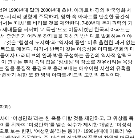
1990년대 말과 2000년대 초반, 아파트 배경의 한국영화 세
반-시각적 경향에 주목하며, 영화 속 아파트를 단순한 공간적
어서는 ‘매체’로 바라볼 것을 제안한다. 7-80년대 독재권력의 기
86 세대들을 서서히 ‘기득권’으로 이동시켰던 한국의 아파트는
에서 증언되기 어려운 잔재들을 자신의 방식대로 발화하는 이야
그것은 ‘행성적 도시화’와 ‘역사의 종언’ 이후 출현한 과거 없는
복으로 메운다. 여기서 반복이 갖는 이중성은 아파트-영화의 매
리듬이자 내러티브의 안과 밖을 구성하는 공간의 역사적 압력으
 이 연구는 추억 속의 집을 ‘정체성’의 장소로 전유하려는 욕망
 없는 집을 물질적 풍경으로 흘려보내는 애수어린 시선의 유혹을
마련하기 위한 또 한 명의 아파트-키드의 고민의 흔적이다.
학과)
서사에 ‘여성만화’라는 한 축을 더할 것을 제안하고, 그 위상을 독
이를 위하여 ‘여성만화’를 앨런 식수가 제시한 개념인 ‘여성적
)’의 일환으로 보는 한편, ‘여성만화’라는 용어가 1990년대에 이르러 ‘순
 맥락에 주목했다. 즉, 단순히 작가론/작품론의 차원에 머물러