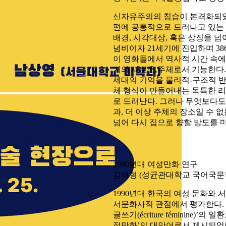
신자유주의의 침습이 본격화되었던 
편에 공통적으로 드러나고 있는 
배경, 시각대상, 혹은 상징을 넘
념비이자 21세기에 진입하며 3
이 영화들에서 역사적 시간 속
기의 새로운 주체로서 기능한다. 
세대의 기억을 물리적-구조적 반
체 형식이 만들어내는 독특한 
로 드러난다. 그러나 무엇보다도
과, 더 이상 주체의 장소일 수
넘어 다시 집으로 향할 방도를 
1990년대 여성만화 연구
김재형 (성균관대학교 국어국문
1990년대 한​국의 여성 문화와 
서문화사적 관점에서 평가한다. 
글쓰기(écriture féminine
정만화’의 대안어로서 제시되었던