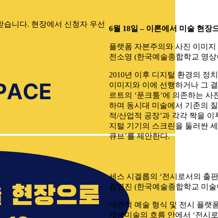
 받습니다. 현장에서 신청자 우선
6월 18일 – 이론에서 미술 현장
플랫폼 자본주의와 사진 이미지
전소영 (한국예술종합학교 영상
2010년 이후 디지털 환경의 
이미지와 이에 선행하거나 그 결
르트의 ‘푼크툼’에 의존하는 사
하며 동시대 미술에서 기존의 질
적/산업적 공장’과 각각 짝을 
지털 기기의 스크린을 둘러싼 세
큐브’를 제안한다.
세스 시겔롭의 ‘전시로서의 출판
김명진 (한국예술종합학교 미술
대안적 예술 형식 및 전시 플랫폼
개념미술의 흐름 안에서 ‘전시로서