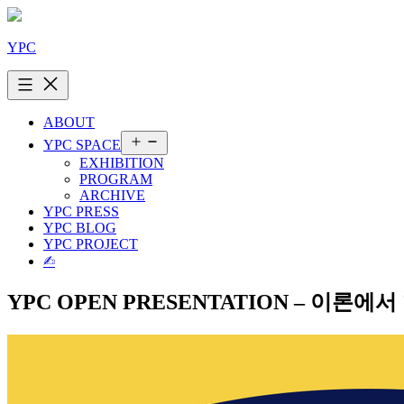
콘
텐
YPC
츠
로
바
로
ABOUT
가
메
YPC SPACE
기
뉴
EXHIBITION
열
PROGRAM
기
ARCHIVE
YPC PRESS
YPC BLOG
YPC PROJECT
✍︎
YPC OPEN PRESENTATION – 이론에