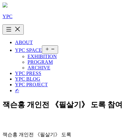
콘
텐
YPC
츠
로
바
로
ABOUT
가
메
YPC SPACE
기
뉴
EXHIBITION
열
PROGRAM
기
ARCHIVE
YPC PRESS
YPC BLOG
YPC PROJECT
✍︎
잭슨홍 개인전 《필살기》 도록 참여
잭슨홍 개인전 《필살기》 도록