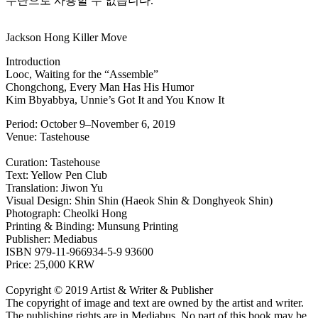
무단으로 사용할 수 없습니다.
Jackson Hong Killer Move
Introduction
Looc, Waiting for the “Assemble”
Chongchong, Every Man Has His Humor
Kim Bbyabbya, Unnie’s Got It and You Know It
Period: October 9–November 6, 2019
Venue: Tastehouse
Curation: Tastehouse
Text: Yellow Pen Club
Translation: Jiwon Yu
Visual Design: Shin Shin (Haeok Shin & Donghyeok Shin)
Photograph: Cheolki Hong
Printing & Binding: Munsung Printing
Publisher: Mediabus
ISBN 979-11-966934-5-9 93600
Price: 25,000 KRW
Copyright © 2019 Artist & Writer & Publisher
The copyright of image and text are owned by the artist and writer.
The publishing rights are in Mediabus. No part of this book may be