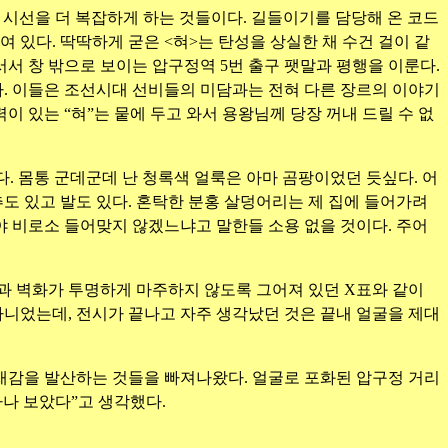
 시선을 더 복잡하게 하는 것들이다. 길들이기를 담당해 온 코드
 있다. 딱딱하게 굳은 <혀>는 탄성을 상실한 채 수건 걸이 같
서서 창 밖으로 보이는 압구정역 5번 출구 팻말과 평행을 이룬다.
다. 이들은 조선시대 선비들의 미담과는 전혀 다른 장르의 이야기
력이 있는 “혀”는 뭍에 두고 와서 용왕님께 당장 꺼내 드릴 수 없
다. 몸통 군데군데 난 청록색 얼룩은 아마 곰팡이었던 듯싶다. 어
도 있고 발도 있다. 혼탁한 분홍 살덩어리는 제 집에 들어가려
야 비로소 들어맞지 않겠느냐고 말한들 소용 없을 것이다. 주어
과 벽화가 투명하게 마주하지 않도록 그어져 있던 X표와 같이
아니었는데, 전시가 끝나고 자주 생각났던 것은 끝내 얼굴을 제대
존재감을 발산하는 것들을 빠져나왔다. 얼굴로 포화된 압구정 거리
나 보았다”고 생각했다.