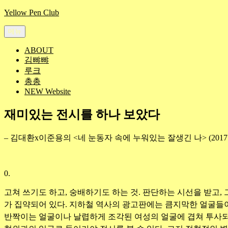
콘
Yellow Pen Club
텐
메뉴
츠
로
ABOUT
바
김뺘뺘
로
루크
가
총총
기
NEW Website
재미있는 전시를 하나 보았다
– 김대환x이준용의 <네 눈동자 속에 누워있는 잘생긴 나> (2017
0.
고쳐 쓰기도 하고, 숭배하기도 하는 것. 판단하는 시선을 받고,
가 집약되어 있다. 지하철 역사의 광고판에는 큼지막한 얼굴들이
반짝이는 얼굴이나 날렵하게 조각된 여성의 얼굴에 겹쳐 투사되는