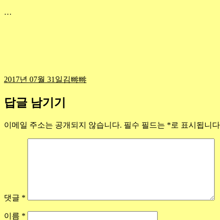
…
작
카
2017년 07월 31일
김뺘뺘
성
테
일
고
답글 남기기
자
리
이메일 주소는 공개되지 않습니다.
필수 필드는
*
로 표시됩니다
댓글
*
이름
*