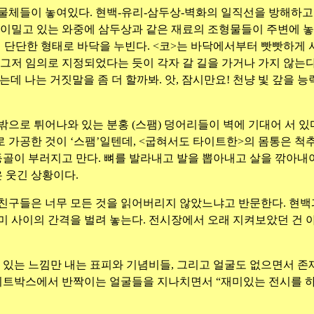
물체들이 놓여있다. 현백-유리-삼두상-벽화의 일직선을 방해하고
이밀고 있는 와중에 삼두상과 같은 재료의 조형물들이 주변에 놓여
법 단단한 형태로 바닥을 누빈다. <코>는 바닥에서부터 빳빳하게 
 그저 임의로 지정되었다는 듯이 각자 갈 길을 가거나 가지 않는
는데 나는 거짓말을 좀 더 할까봐. 앗, 잠시만요! 천냥 빛 갚을 능
으로 튀어나와 있는 분홍 (스팸) 덩어리들이 벽에 기대어 서 있
 가공한 것이 ‘스팸’일텐데, <굽혀서도 타이트한>의 몸통은 척추
 등골이 부러지고 만다. 뼈를 발라내고 발을 뽑아내고 살을 깎아내
은 웃긴 상황이다.
 친구들은 너무 모든 것을 읽어버리지 않았느냐고 반문한다. 현백
미 사이의 간격을 벌려 놓는다. 전시장에서 오래 지켜보았던 건 
고 있는 느낌만 내는 표피와 기념비들, 그리고 얼굴도 없으면서 
라이트박스에서 반짝이는 얼굴들을 지나치면서 “재미있는 전시를 하