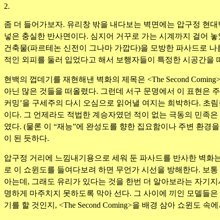
2.
좀 더 들어가보자. 유리창 밖을 내다보는 벽면에는 압구정 현대백
넣은 충실한 반사면이다. 심지어 거꾸로 가는 시계까지 걸어 
건축물(파르테논 신전이 그나마 가깝다)을 모방한 파사드로 나름
적인 외피를 둘러 입었다고 해서 보행자들이 특정한 시공간을 떠
현백의 껍데기를 재현해낸 벽화의 제목은 <The Second Com
아닌 많은 것들을 떠올렸다. 그런데 서구 문명에서 이 표현은 
커밍’을 구세주의 다시 오심으로 읽어낼 여지는 희박하다. 초
이다. 그 언제라도 적법한 계승자였던 적이 없는 극동의 민족은
였다. (물론 이 “재능”에 완성도를 향한 집요함이나 주변 환
이 된 듯하다.
압구정 거리에 느낌내기용으로 세워 둔 파사드를 반사한 벽화는 
로 이 쇼윈도를 들여다보려 하면 무언가 시선을 방해한다. 보통
아는데, 그래도 유리가 있다는 것을 한번 더 알아보라는 자기지
명하게 마주치지 못하도록 막아 선다. 그 사이에 끼인 모델들은
기를 할 것인지, <The Second Coming>을 배경 삼아 쇼윈