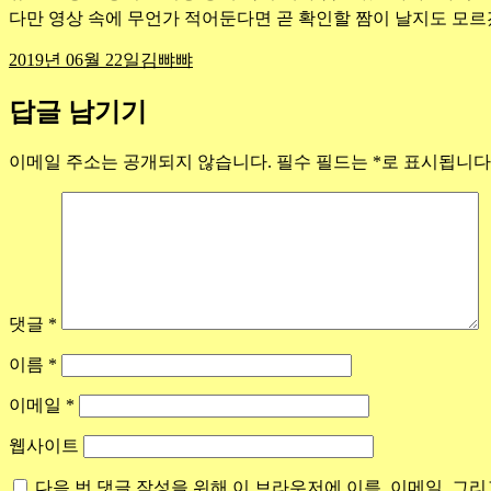
다만 영상 속에 무언가 적어둔다면 곧 확인할 짬이 날지도 모르
작
카
2019년 06월 22일
김뺘뺘
성
테
일
고
답글 남기기
자
리
이메일 주소는 공개되지 않습니다.
필수 필드는
*
로 표시됩니다
댓글
*
이름
*
이메일
*
웹사이트
다음 번 댓글 작성을 위해 이 브라우저에 이름, 이메일, 그