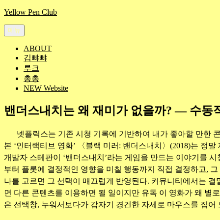
콘
Yellow Pen Club
텐
메뉴
츠
로
ABOUT
바
김뺘뺘
로
루크
가
총총
기
NEW Website
밴더스내치는 왜 재미가 없을까? — 수동
넷플릭스는 기존 시청 기록에 기반하여 내가 좋아할 만한 콘
본 ‘인터랙티브 영화’ 〈블랙 미러: 밴더스내치〉(2018)는 정말
개발자 스테판이 ‘밴더스내치’라는 게임을 만드는 이야기를 시
부터 플롯에 결정적인 영향을 미칠 행동까지 직접 결정하고, 그 
나를 고르면 그 선택이 매끄럽게 반영된다. 커뮤니티에서는 결말
면 다른 콘텐츠를 이용하면 될 일이지만 유독 이 영화가 왜 별
은 선택창, 누워서보다가 갑자기 경건한 자세로 마우스를 집어 