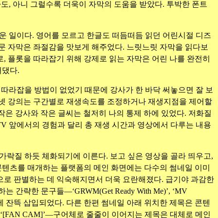
도, 아니 그럴수록 더욱이 자막의 도움을 받았다. 투박한 폰트
로운 일이다. 영어를 모르고 한글도 떠듬떠듬 읽던 어린시절 디즈
문 자막은 좌절감을 맛보게 해주었다. 느릿느릿 자막을 읽다보
로, 플롯을 따라잡기 위해 강제로 읽는 자막은 어린 나를 완전히
어댔다.
따라잡을 방법이 없었기 때문에 강사가 한 바닥 써놓으면 잘 보
 인터넷 강의는 구간별로 재생속도를 조정하거나 재생지점을 제어할
 작은 강사와 작은 글씨는 철저히 나의 통제 하에 있었다. 저화질
V 앞에서의 경험과 달리 총 재생 시간과 영상에서 다루는 내용
가락질 하듯 체화되기에 이른다. 보고 싶은 영상을 골라 띄우고,
 콘텐츠를 매개하는 플랫폼의 메인 화면에는 다수의 썸네일 이미
으로 판별하는 데 익숙해지면서 더욱 요란해졌다. 급기야 과감한
구들—‘GRWM(Get Ready With Me)’, ‘MV
 이미지에 잔뜩 삽입되었다. 다른 한편 썸네일 아래 위치한 제목은 콘텐
’, ‘[FAN CAM]’—구어체로 줄줄이 이어지는 제목은 대체로 메인