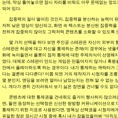
는데, 막상 틀어놓으면 잠시 자리를 비워도 아무 문제없는 정
되어 있다.
집중력의 질이 떨어진 것인지, 집중력을 분산하는 능력이 유
저히 낮은 영상이 양산되고, 화면 속 텍스트는 분산된 집중력을 
전하게 집중하지 않아도 그럭저럭 콘텐츠를 소화할 수 있도록 
몇 가지 선택을 하다 보면 주인공 스테판은 자신이 외부의
스테판은 허공에 대고 자신을 통제하는 존재(이 경우에는 넷플
화에 녹아들면서 플롯이 점차 통제에 대한 주제의식이 선명해지는
였다. 대체로 스테판이 만드는 게임은 만들어지지 않거나 혹평
안에서 플레이하도록 하는 경우이다. 내가 통제하는 캐릭터가 그
다는 결론에 다다른다? 이쯤 되면 거의 제작자가 시청자를 조롱
몇 분인지, 엔딩을 보려면 얼마나 남았는지는 전혀 알 수 없는
니. 게다가 괜히 간지러워서 보기 싫은 장면을 건너뛸 수도 없다
콘텐츠에 대한 통제권을 건네줘도 즐거이 행사하지 않으려는
면, 돌연 등장하는 선택창은 신선한 쌍방향 커뮤니케이션으로 
통제하기 위한 지표로 사용된다면, 명목상 선택권을 시청자에게
유일한 창은 장시간 시청 중에 혹시 내가 잠들었을까봐 “아직도 