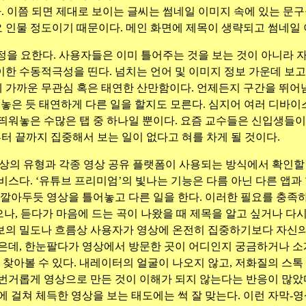
. 이쯤 되면 제대로 보이는 글씨는 썸네일 이미지 속에 있는 문
요 인물 정도이기 때문이다. 메인 화면에 제목이 생략되고 썸네일 
을 요한다. 사용자들은 이미 틀어주는 것을 보는 것이 아니라 자
한 수동적극성을 띤다. 넘치는 언어 및 이미지 정보 가운데 보고
가까운 무관심 혹은 태연한 산만함이다. 언제든지 구간을 뛰어넘
어놓은 듯 태연하게 다른 일을 할지도 모른다. 심지어 여러 디바이
띄워놓은 수많은 탭 중 하나일 뿐이다. 요즘 교수들은 신입생들이 
부터 끝까지 집중해서 보는 일이 없다고 혀를 차게 될 것이다.
의 유형과 각종 영상 공유 플랫폼이 사용되는 방식에서 확인할 
비스다. ‘유튜브 프리미엄’의 빛나는 기능은 다름 아닌 다른 앱과
 깔아두듯 영상을 틀어놓고 다른 일을 한다. 이러한 필요를 충족
으나, 듣다가 마음에 드는 곡이 나왔을 때 제목을 알고 싶거나 다시
보의 밀도나 흐름상 사용자가 영상에 온전히 집중하기보다 자신
은데, 한눈팔다가 영상에서 방문한 곳이 어디인지 궁금하거나 소
찾아볼 수 있다. 내레이터의 얼굴이 나오지 않고, 저화질의 스톡
번거롭게 영상으로 만든 것이 이해가 되지 않는다는 반응이 많았
에 걸쳐 체득한 영상을 보는 태도에는 썩 잘 맞는다. 이런 자막-