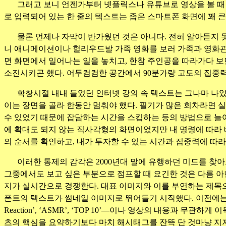
그러고 보니 언젠가부터 넷플릭스나 유튜브로 영상을 볼 때 
로 입력되어 있는 한 줄의 텍스트는 좁은 스마트폰 화면에 꽤 큰
물론 언제나 자막이 반가웠던 것은 아니다. 전혀 알아듣지 
니 애니메이션이나 헐리우드발 가족 영화를 보러 가족과 영화관
면 화면에서 일어나는 일을 놓치고, 한참 주인공을 따라가다 보면
소진시키곤 했다. 어두컴컴한 공간에서 90분가량 고도의 집중
학창시절 내내 들었던 인터넷 강의 속 텍스트는 그나마 나
이는 장면을 골라 한동안 멈춰야 했다. 필기가 많은 회차라면 
수 있었기 때문에 잡담하는 시간을 스킵하는 등의 방법으로 늘어진
에 확대도 되지 않는 직사각형의 화면이었지만 내 명령에 따라
의 순서를 확인하고, 내가 투자할 수 있는 시간과 집중력에 따
이러한 통제의 감각은 2000년대 말에 유행하던 미드를 찾
그중에서도 보고 싶은 부분으로 점프할 때 요긴한 것은 다름 아
지가 실시간으로 경쟁한다. 대표 이미지와 이를 부연하는 제목
폰트의 텍스트가 썸네일 이미지로 뛰어들기 시작했다. 이전에는 제목칸
Reaction’, ‘ASMR’, ‘TOP 10’—이나 영상의 내용과 
츠의 핵심을 요약하기보다 마치 해시태그를 잔뜩 단 것마냥 지저분해졌다