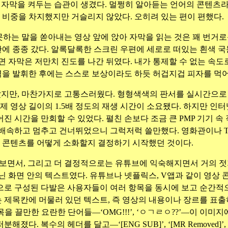
자막을 켜두는 습관이 생겼다. 멀쩡히 알아듣는 언어의 콘텐츠라
 비중을 차지했지만 거슬리지 않았다. 오히려 있는 편이 편했다.
못하는 말을 쏟아내는 영상 앞에 앉아 자막을 읽는 것은 꽤 번거
에 종종 갔다. 알록달록한 스크린 우편에 세로로 떠있는 흰색 국
 자막은 저만치 진도를 나간 뒤였다. 내가 통제할 수 없는 속도
력을 발휘한 후에는 스스로 보상이라도 하듯 허겁지겁 피자를 먹
았지만, 마찬가지로 고통스러웠다. 형형색색의 판서를 실시간으로 
실제 영상 길이의 1.5배 정도의 재생 시간이 소요됐다. 하지만
 시간을 만회할 수 있었다. 펼친 손보다 조금 큰 PMP 기기 속
 배속하고 멈추고 건너뛰었으니 그럭저럭 쓸만했다. 영화관이나 T
라 콘텐츠를 어떻게 소화할지 결정하기 시작했던 것이다.
아보면서, 그리고 더 결정적으로는 유튜브에 익숙해지면서 거의 젓
닌 화면 안의 텍스트였다. 유튜브나 넷플릭스, V앱과 같이 영상
으로 구성된 다발은 사용자들이 여러 항목을 동시에 보고 순간적
에 머물러 있던 텍스트, 즉 영상의 내용이나 장르를 표출하는 간략한 문
무관하게 이목을 끌만한 요란한 단어들—‘OMG!!!’, ‘ㅇㄱㄹㅇ??’—이
. 복수의 헤더를 달고—‘[ENG SUB]’, ‘[MR Removed]